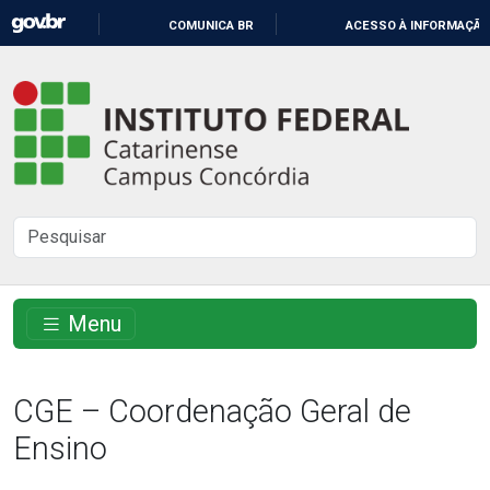
IR
COMUNICA BR
ACESSO À INFORMAÇÃO
PARA
O
Instituto
CONTEÚDO
Federal
Catarinense
-
Buscar
Campus
no
Concórdia
site
Menu
CGE – Coordenação Geral de
Ensino